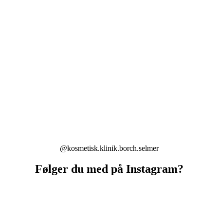
@kosmetisk.klinik.borch.selmer
Følger du med på Instagram?
selmer
kosmetisk.klinik.borch.selmer
kosme
selmer
kosmetisk.klinik.borch.selmer
kosme
selmer
kosmetisk.klinik.borch.selmer
kosme
selmer
kosmetisk.klinik.borch.selmer
kosme