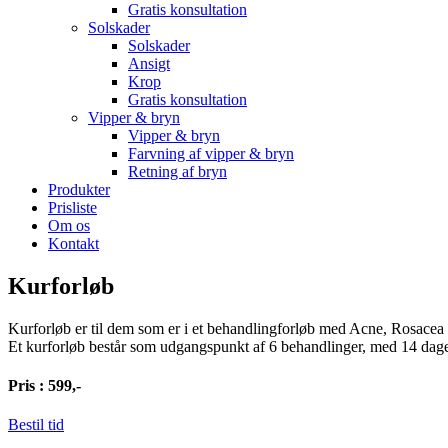
Gratis konsultation
Solskader
Solskader
Ansigt
Krop
Gratis konsultation
Vipper & bryn
Vipper & bryn
Farvning af vipper & bryn
Retning af bryn
Produkter
Prisliste
Om os
Kontakt
Kurforløb
Kurforløb er til dem som er i et behandlingforløb med Acne, Rosacea e
Et kurforløb består som udgangspunkt af 6 behandlinger, med 14 dages
Pris : 599,-
Bestil tid