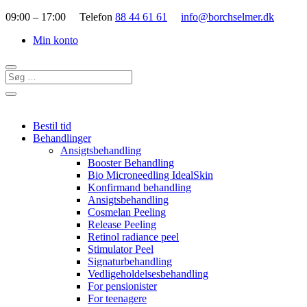
09:00 – 17:00 Telefon
88 44 61 61
info@borchselmer.dk
Min konto
Bestil tid
Behandlinger
Ansigtsbehandling
Booster Behandling
Bio Microneedling IdealSkin
Konfirmand behandling
Ansigtsbehandling
Cosmelan Peeling
Release Peeling
Retinol radiance peel
Stimulator Peel
Signaturbehandling
Vedligeholdelsesbehandling
For pensionister
For teenagere