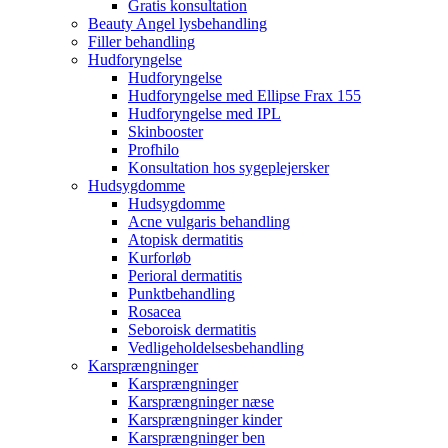
Gratis konsultation
Beauty Angel lysbehandling
Filler behandling
Hudforyngelse
Hudforyngelse
Hudforyngelse med Ellipse Frax 155
Hudforyngelse med IPL
Skinbooster
Profhilo
Konsultation hos sygeplejersker
Hudsygdomme
Hudsygdomme
Acne vulgaris behandling
Atopisk dermatitis
Kurforløb
Perioral dermatitis
Punktbehandling
Rosacea
Seboroisk dermatitis
Vedligeholdelsesbehandling
Karsprængninger
Karsprængninger
Karsprængninger næse
Karsprængninger kinder
Karsprængninger ben