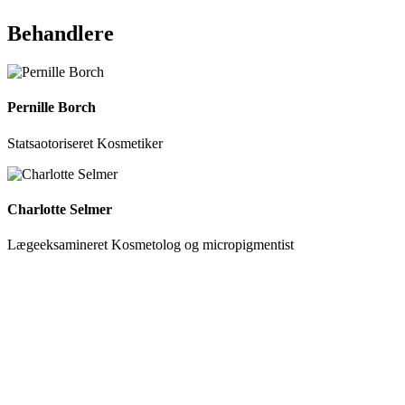
Behandlere
Pernille Borch
Statsaotoriseret Kosmetiker
Charlotte Selmer
Lægeeksamineret Kosmetolog og micropigmentist
kosmetisk.klinik.borch.selmer
kosmetisk.klinik.borch.
kosmetisk.klinik.borch.selmer
kosmetisk.klinik.borch.
kosmetisk.klinik.borch.selmer
kosmetisk.klinik.borch.
kosmetisk.klinik.borch.selmer
kosmetisk.klinik.borch.