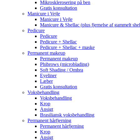
Mikrosklerosering på ben
Gratis konsultation
Manicure i Vejle
Manicure i Vejle
Manicure & Shellac (plus fjernelse af gammelt shel
Pedicure
Pedicure
Pedicure + Shellac
Pedicure + Shellac + maske
Permanent makeup
Permanent makeup
Phibrows (microblading)
Soft Shading / Ombra
Eyeliner
Læber
Gratis konsultation
Voksbehandling
Voksbehandling
Krop
Ansigt
Brasiliansk voksbehandling
Permanent hårfjerning
Permanent hårfjerning
Krop
Ansigt