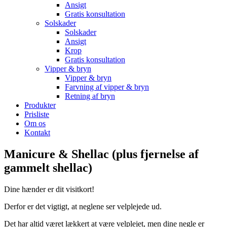
Ansigt
Gratis konsultation
Solskader
Solskader
Ansigt
Krop
Gratis konsultation
Vipper & bryn
Vipper & bryn
Farvning af vipper & bryn
Retning af bryn
Produkter
Prisliste
Om os
Kontakt
Manicure & Shellac (plus fjernelse af
gammelt shellac)
Dine hænder er dit visitkort!
Derfor er det vigtigt, at neglene ser velplejede ud.
Det har altid været lækkert at være velplejet, men dine negle er