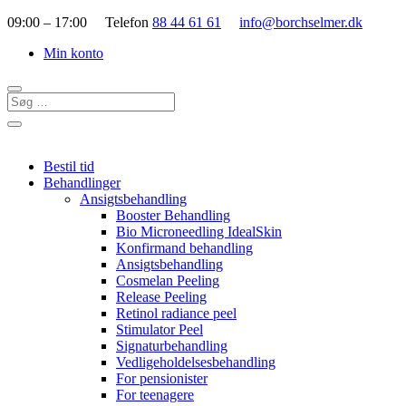
09:00 – 17:00 Telefon
88 44 61 61
info@borchselmer.dk
Min konto
Bestil tid
Behandlinger
Ansigtsbehandling
Booster Behandling
Bio Microneedling IdealSkin
Konfirmand behandling
Ansigtsbehandling
Cosmelan Peeling
Release Peeling
Retinol radiance peel
Stimulator Peel
Signaturbehandling
Vedligeholdelsesbehandling
For pensionister
For teenagere