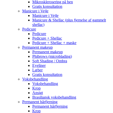
Mikrosklerosering på ben
Gratis konsultation
Manicure i Vejle
Manicure i Vejle
Manicure & Shellac (plus fjernelse af gammelt
shellac)
Pedicure
Pedicure
Pedicure + Shellac
Pedicure + Shellac + maske
Permanent makeup
Permanent makeup
Phibrows (microblading)
Soft Shading / Ombra
Eyeliner
Læber
Gratis konsultation
Voksbehandling
Voksbehandling
Krop
Ansigt
Brasiliansk voksbehandling
Permanent hårfjerning
Permanent hårfjerning
Krop