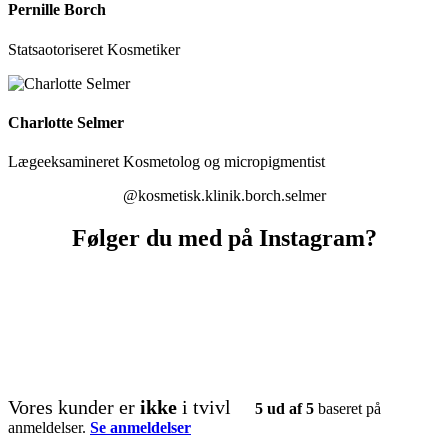
Pernille Borch
Statsaotoriseret Kosmetiker
Charlotte Selmer
Lægeeksamineret Kosmetolog og micropigmentist
@kosmetisk.klinik.borch.selmer
Følger du med på Instagram?
kosmetisk.klinik.borch.selmer
kosmetisk.klinik.borch.selmer
kosmetisk.klinik.borch.selmer
kosmetisk.klinik.borch.selmer
kosmetisk.klinik.borch.selmer
kosmetisk.klinik.borch.selmer
kosmetisk.klinik.borch.selmer
kosmetisk.klinik.borch.selmer
kosmetisk.klinik.borch.selmer
kosmetisk.klinik.borch.selmer
kosmetisk.klinik.borch.selmer
kosmetisk.klinik.borch.selmer
kosmetisk.klinik.borch.selmer
kosmetisk.klinik.borch.selmer
kosmetisk.klinik.borch.selmer
kosmetisk.klinik.borch.selmer
kosmetisk.klinik.borch.selmer
kosmetisk.klinik.borch.selmer
kosmetisk.klinik.borch.selmer
kosmetisk.klinik.borch.selmer
Vores kunder er
ikke
i tvivl
5 ud af 5
baseret på
anmeldelser.
Se anmeldelser