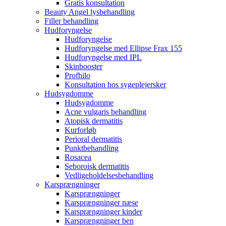
Gratis konsultation
Beauty Angel lysbehandling
Filler behandling
Hudforyngelse
Hudforyngelse
Hudforyngelse med Ellipse Frax 155
Hudforyngelse med IPL
Skinbooster
Profhilo
Konsultation hos sygeplejersker
Hudsygdomme
Hudsygdomme
Acne vulgaris behandling
Atopisk dermatitis
Kurforløb
Perioral dermatitis
Punktbehandling
Rosacea
Seboroisk dermatitis
Vedligeholdelsesbehandling
Karsprængninger
Karsprængninger
Karsprængninger næse
Karsprængninger kinder
Karsprængninger ben