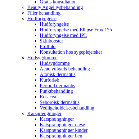
Gratis konsultation
Beauty Angel lysbehandling
Filler behandling
Hudforyngelse
Hudforyngelse
Hudforyngelse med Ellipse Frax 155
Hudforyngelse med IPL
Skinbooster
Profhilo
Konsultation hos sygeplejersker
Hudsygdomme
Hudsygdomme
Acne vulgaris behandling
Atopisk dermatitis
Kurforløb
Perioral dermatitis
Punktbehandling
Rosacea
Seboroisk dermatitis
Vedligeholdelsesbehandling
Karsprængninger
Karsprængninger
Karsprængninger næse
Karsprængninger kinder
Karsprængninger ben