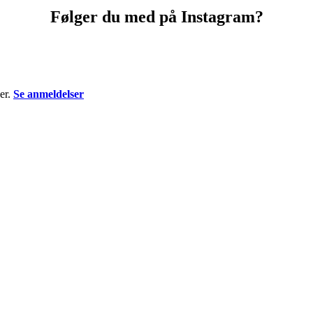
Følger du med på Instagram?
selmer
kosmetisk.klinik.borch.selmer
kosme
selmer
kosmetisk.klinik.borch.selmer
kosme
selmer
kosmetisk.klinik.borch.selmer
kosme
selmer
kosmetisk.klinik.borch.selmer
kosme
er.
Se anmeldelser