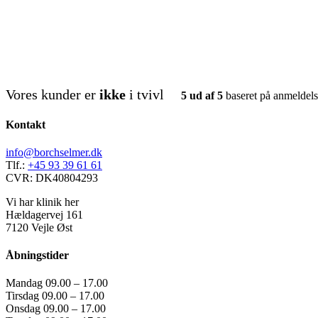
kosmetisk.klinik.borch.selmer
kosmetisk.klinik.borch.
kosmetisk.klinik.borch.selmer
kosmetisk.klinik.borch.
kosmetisk.klinik.borch.selmer
kosmetisk.klinik.borch.
kosmetisk.klinik.borch.selmer
kosmetisk.klinik.borch.
Vores kunder er
ikke
i tvivl
5 ud af 5
baseret på anmeldels
Kontakt
info@borchselmer.dk
Tlf.:
+45 93 39 61 61
CVR: DK40804293
Vi har klinik her
Hældagervej 161
7120 Vejle Øst
Åbningstider
Mandag 09.00 – 17.00
Tirsdag 09.00 – 17.00
Onsdag 09.00 – 17.00