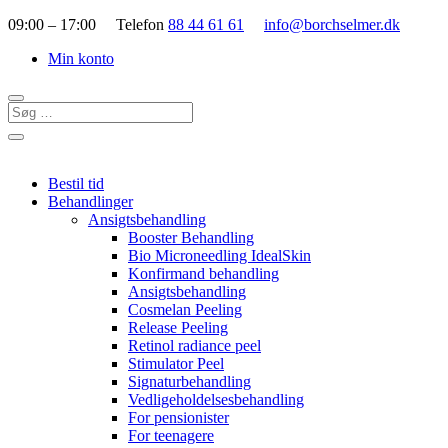
09:00 – 17:00 Telefon
88 44 61 61
info@borchselmer.dk
Min konto
Bestil tid
Behandlinger
Ansigtsbehandling
Booster Behandling
Bio Microneedling IdealSkin
Konfirmand behandling
Ansigtsbehandling
Cosmelan Peeling
Release Peeling
Retinol radiance peel
Stimulator Peel
Signaturbehandling
Vedligeholdelsesbehandling
For pensionister
For teenagere