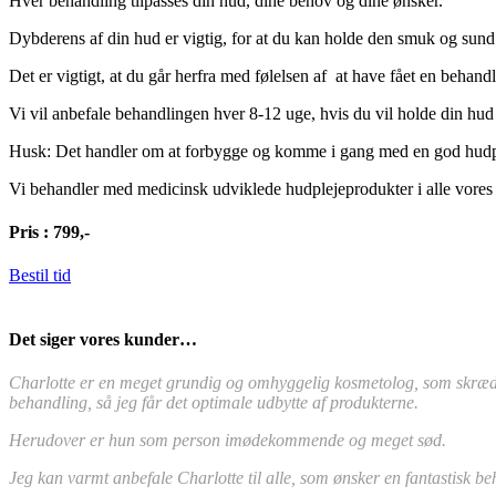
Hver behandling tilpasses din hud, dine behov og dine ønsker.
Dybderens af din hud er vigtig, for at du kan holde den smuk og sund.
Det er vigtigt, at du går herfra med følelsen af at have fået en behan
Vi vil anbefale behandlingen hver 8-12 uge, hvis du vil holde din hu
Husk: Det handler om at forbygge og komme i gang med en god hudpl
Vi behandler med medicinsk udviklede hudplejeprodukter i alle vores
Pris : 799,-
Bestil tid
Det siger vores kunder…
Charlotte er en meget grundig og omhyggelig kosmetolog, som skrædde
behandling, så jeg får det optimale udbytte af produkterne.
Herudover er hun som person imødekommende og meget sød.
Jeg kan varmt anbefale Charlotte til alle, som ønsker en fantastisk be