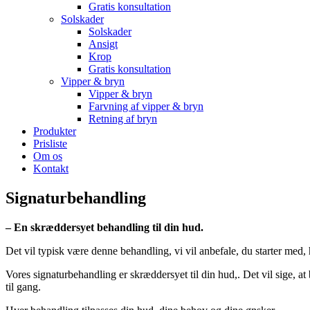
Gratis konsultation
Solskader
Solskader
Ansigt
Krop
Gratis konsultation
Vipper & bryn
Vipper & bryn
Farvning af vipper & bryn
Retning af bryn
Produkter
Prisliste
Om os
Kontakt
Signaturbehandling
– En skræddersyet behandling til din hud.
Det vil typisk være denne behandling, vi vil anbefale, du starter med, 
Vores signaturbehandling er skræddersyet til din hud,. Det vil sige, a
til gang.