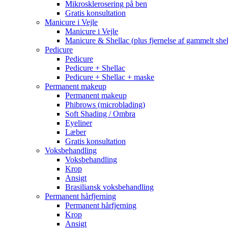
Mikrosklerosering på ben
Gratis konsultation
Manicure i Vejle
Manicure i Vejle
Manicure & Shellac (plus fjernelse af gammelt shel
Pedicure
Pedicure
Pedicure + Shellac
Pedicure + Shellac + maske
Permanent makeup
Permanent makeup
Phibrows (microblading)
Soft Shading / Ombra
Eyeliner
Læber
Gratis konsultation
Voksbehandling
Voksbehandling
Krop
Ansigt
Brasiliansk voksbehandling
Permanent hårfjerning
Permanent hårfjerning
Krop
Ansigt