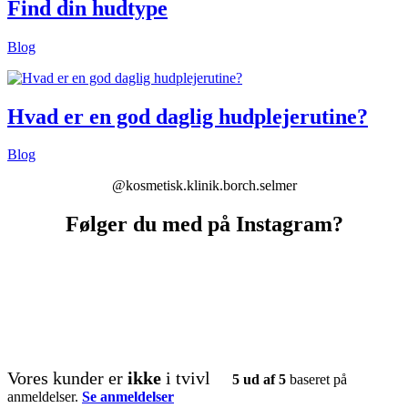
Find din hudtype
Blog
Hvad er en god daglig hudplejerutine?
Blog
@kosmetisk.klinik.borch.selmer
Følger du med på Instagram?
kosmetisk.klinik.borch.selmer
kosmetisk.klinik.borch.selmer
kosmetisk.klinik.borch.selmer
kosmetisk.klinik.borch.selmer
kosmetisk.klinik.borch.selmer
kosmetisk.klinik.borch.selmer
kosmetisk.klinik.borch.selmer
kosmetisk.klinik.borch.selmer
kosmetisk.klinik.borch.selmer
kosmetisk.klinik.borch.selmer
kosmetisk.klinik.borch.selmer
kosmetisk.klinik.borch.selmer
kosmetisk.klinik.borch.selmer
kosmetisk.klinik.borch.selmer
kosmetisk.klinik.borch.selmer
kosmetisk.klinik.borch.selmer
kosmetisk.klinik.borch.selmer
kosmetisk.klinik.borch.selmer
kosmetisk.klinik.borch.selmer
kosmetisk.klinik.borch.selmer
Vores kunder er
ikke
i tvivl
5 ud af 5
baseret på
anmeldelser.
Se anmeldelser