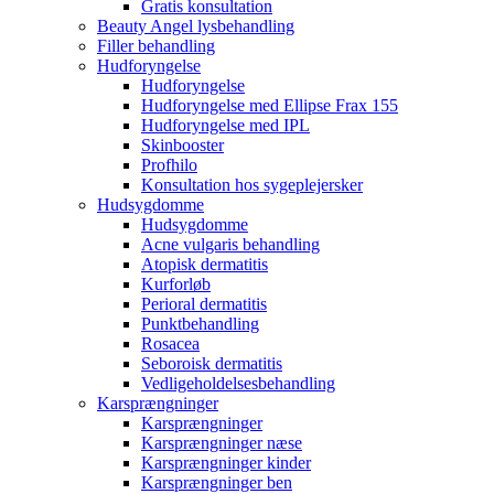
Gratis konsultation
Beauty Angel lysbehandling
Filler behandling
Hudforyngelse
Hudforyngelse
Hudforyngelse med Ellipse Frax 155
Hudforyngelse med IPL
Skinbooster
Profhilo
Konsultation hos sygeplejersker
Hudsygdomme
Hudsygdomme
Acne vulgaris behandling
Atopisk dermatitis
Kurforløb
Perioral dermatitis
Punktbehandling
Rosacea
Seboroisk dermatitis
Vedligeholdelsesbehandling
Karsprængninger
Karsprængninger
Karsprængninger næse
Karsprængninger kinder
Karsprængninger ben