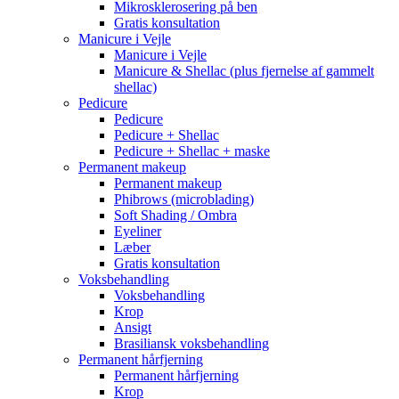
Mikrosklerosering på ben
Gratis konsultation
Manicure i Vejle
Manicure i Vejle
Manicure & Shellac (plus fjernelse af gammelt
shellac)
Pedicure
Pedicure
Pedicure + Shellac
Pedicure + Shellac + maske
Permanent makeup
Permanent makeup
Phibrows (microblading)
Soft Shading / Ombra
Eyeliner
Læber
Gratis konsultation
Voksbehandling
Voksbehandling
Krop
Ansigt
Brasiliansk voksbehandling
Permanent hårfjerning
Permanent hårfjerning
Krop