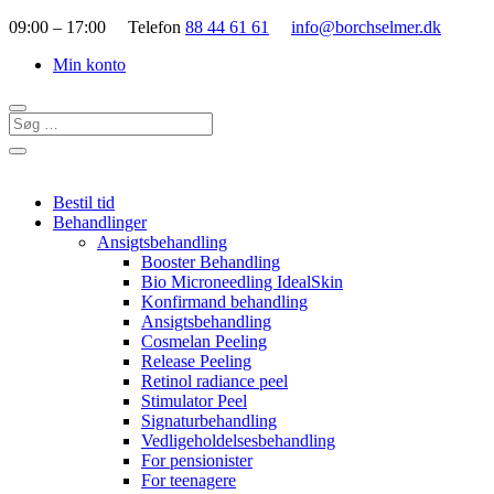
09:00 – 17:00 Telefon
88 44 61 61
info@borchselmer.dk
Min konto
Bestil tid
Behandlinger
Ansigtsbehandling
Booster Behandling
Bio Microneedling IdealSkin
Konfirmand behandling
Ansigtsbehandling
Cosmelan Peeling
Release Peeling
Retinol radiance peel
Stimulator Peel
Signaturbehandling
Vedligeholdelsesbehandling
For pensionister
For teenagere