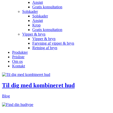
Ansigt
Gratis konsultation
Solskader
Solskader
Ansigt
Krop
Gratis konsultation
Vipper & bryn
Vipper & bryn
Farvning af vipper & bryn
Retning af bryn
Produkter
Prisliste
Om os
Kontakt
Til dig med kombineret hud
Blog