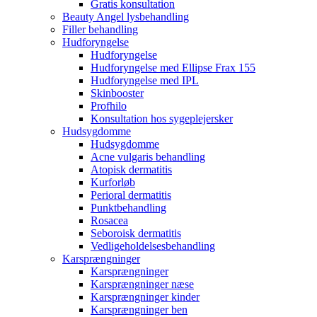
Gratis konsultation
Beauty Angel lysbehandling
Filler behandling
Hudforyngelse
Hudforyngelse
Hudforyngelse med Ellipse Frax 155
Hudforyngelse med IPL
Skinbooster
Profhilo
Konsultation hos sygeplejersker
Hudsygdomme
Hudsygdomme
Acne vulgaris behandling
Atopisk dermatitis
Kurforløb
Perioral dermatitis
Punktbehandling
Rosacea
Seboroisk dermatitis
Vedligeholdelsesbehandling
Karsprængninger
Karsprængninger
Karsprængninger næse
Karsprængninger kinder
Karsprængninger ben