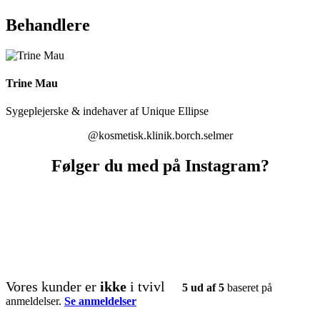
Behandlere
Trine Mau
Sygeplejerske & indehaver af Unique Ellipse
@kosmetisk.klinik.borch.selmer
Følger du med på Instagram?
kosmetisk.klinik.borch.selmer
kosmetisk.klinik.borch.selmer
kosmetisk.klinik.borch.selmer
kosmetisk.klinik.borch.selmer
kosmetisk.klinik.borch.selmer
kosmetisk.klinik.borch.selmer
kosmetisk.klinik.borch.selmer
kosmetisk.klinik.borch.selmer
kosmetisk.klinik.borch.selmer
kosmetisk.klinik.borch.selmer
kosmetisk.klinik.borch.selmer
kosmetisk.klinik.borch.selmer
kosmetisk.klinik.borch.selmer
kosmetisk.klinik.borch.selmer
kosmetisk.klinik.borch.selmer
kosmetisk.klinik.borch.selmer
kosmetisk.klinik.borch.selmer
kosmetisk.klinik.borch.selmer
kosmetisk.klinik.borch.selmer
kosmetisk.klinik.borch.selmer
Vores kunder er
ikke
i tvivl
5 ud af 5
baseret på
anmeldelser.
Se anmeldelser