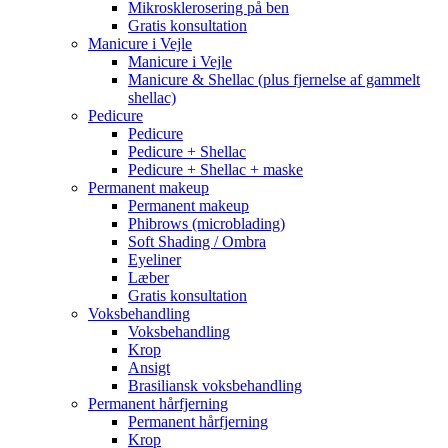
Mikrosklerosering på ben
Gratis konsultation
Manicure i Vejle
Manicure i Vejle
Manicure & Shellac (plus fjernelse af gammelt
shellac)
Pedicure
Pedicure
Pedicure + Shellac
Pedicure + Shellac + maske
Permanent makeup
Permanent makeup
Phibrows (microblading)
Soft Shading / Ombra
Eyeliner
Læber
Gratis konsultation
Voksbehandling
Voksbehandling
Krop
Ansigt
Brasiliansk voksbehandling
Permanent hårfjerning
Permanent hårfjerning
Krop