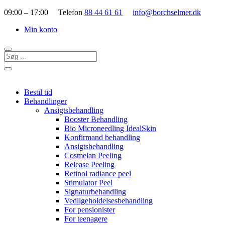
09:00 – 17:00 Telefon
88 44 61 61
info@borchselmer.dk
Min konto
Bestil tid
Behandlinger
Ansigtsbehandling
Booster Behandling
Bio Microneedling IdealSkin
Konfirmand behandling
Ansigtsbehandling
Cosmelan Peeling
Release Peeling
Retinol radiance peel
Stimulator Peel
Signaturbehandling
Vedligeholdelsesbehandling
For pensionister
For teenagere