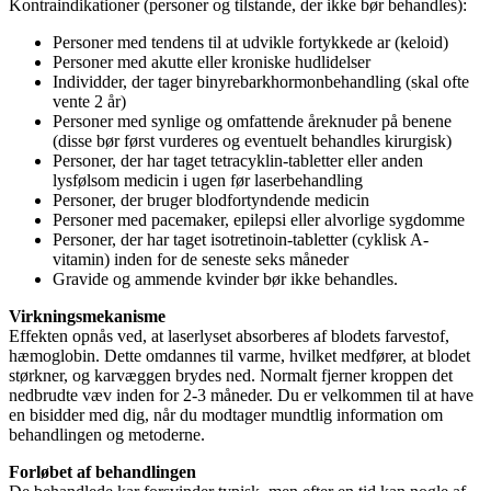
Kontraindikationer (personer og tilstande, der ikke bør behandles):
Personer med tendens til at udvikle fortykkede ar (keloid)
Personer med akutte eller kroniske hudlidelser
Individder, der tager binyrebarkhormonbehandling (skal ofte
vente 2 år)
Personer med synlige og omfattende åreknuder på benene
(disse bør først vurderes og eventuelt behandles kirurgisk)
Personer, der har taget tetracyklin-tabletter eller anden
lysfølsom medicin i ugen før laserbehandling
Personer, der bruger blodfortyndende medicin
Personer med pacemaker, epilepsi eller alvorlige sygdomme
Personer, der har taget isotretinoin-tabletter (cyklisk A-
vitamin) inden for de seneste seks måneder
Gravide og ammende kvinder bør ikke behandles.
Virkningsmekanisme
Effekten opnås ved, at laserlyset absorberes af blodets farvestof,
hæmoglobin. Dette omdannes til varme, hvilket medfører, at blodet
størkner, og karvæggen brydes ned. Normalt fjerner kroppen det
nedbrudte væv inden for 2-3 måneder. Du er velkommen til at have
en bisidder med dig, når du modtager mundtlig information om
behandlingen og metoderne.
Forløbet af behandlingen