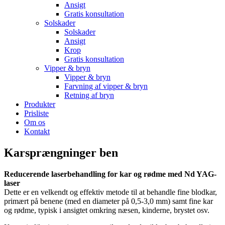
Ansigt
Gratis konsultation
Solskader
Solskader
Ansigt
Krop
Gratis konsultation
Vipper & bryn
Vipper & bryn
Farvning af vipper & bryn
Retning af bryn
Produkter
Prisliste
Om os
Kontakt
Karsprængninger ben
Reducerende laserbehandling for kar og rødme med Nd YAG-
laser
Dette er en velkendt og effektiv metode til at behandle fine blodkar,
primært på benene (med en diameter på 0,5-3,0 mm) samt fine kar
og rødme, typisk i ansigtet omkring næsen, kinderne, brystet osv.