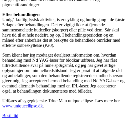
pigmentforandringer.
Efter behandlingen
Undgå kraftig fysisk aktivitet, især cykling og hurtig gang i de første
5 dage efter behandlingen. Det er vigtigt ikke at fjerne de
sammensmeltede hudceller (skorper) eller pille ved dem. Sår skal
have tid til at hele nedefra og op. I behandlingsperioden og en
måned efter anbefales det at beskytte de behandlede områder med
effektiv solbeskyttelse (P20).
Som klient har jeg modtaget detaljeret information om, hvordan
behandling med Nd YAG-laser for blodkar udføres. Jeg har fået
tilfredsstillende svar på mine spørgsmål, og jeg har givet ærlige
oplysninger om min helbredstilstand. Jeg er parat til at følge de råd
og anbefalinger, som den behandlende registrerede sundhedsperson
giver mig. Jeg accepterer hermed behandling med Nd YAG-laser og
eventuel alternativ behandling med en IPL-laser. Jeg accepterer
også, at behandlingen dokumenteres med billeder.
Udføres af sygeplejerske Trine Mau unique ellipse. Læs mere her
www.uniqueellipse.dk
.
Bestil tid